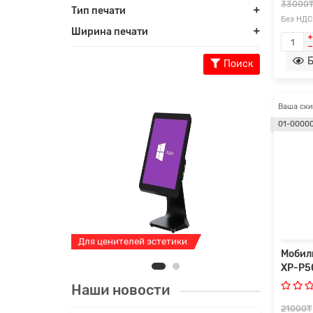
33000
Тип печати
Без НДС
Ширина печати
Б
Поиск
Ваша ски
01-0000
Для ценителей эстетики
Интересн
Мобил
XP-P5
Наши новости
21000₸