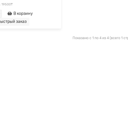
: 19500₸
В корзину
ыстрый заказ
Показано с 1 по 4 из 4 (всего 1 с
дент подписал поправки в
Кто и по каким операциям д
вый кодекс на 2021 год.
оформлять СНТ с 16.01.2021 
 изменения нас ожидают?
важные изменения, о которых
С 16 января 2021 года модуль по
чно нужно знать:*Для субъектов
с сопроводительными накладны
 и среднего бизнеса,
товар (СНТ) запущен в системе
давших от пандемии,
ЭСФ. Таким образом, с 16 января
гается вве..
→
2.2021
3193
02.02.2021
3761