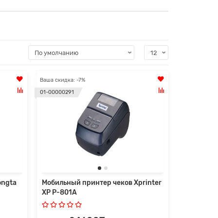
Ваша скидка: -7%
01-00000291
ongta
Мобильный принтер чеков Xprinter
XP P-801A