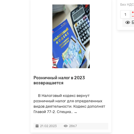
Без НДС
Б
тане
Розничный налог в 2023
Прези
м клубом»
возвращается
Налого
Какие
хстане
В Налоговый кодекс вернут
Самые 
оторые
розничный налог для определенных
Вам то
закрытым
видов деятельности. Кодекс дополнят
малого
ут попасть
Главой 77-2. Специа..
→
постра
предла
21.02.2023
2867
02.0