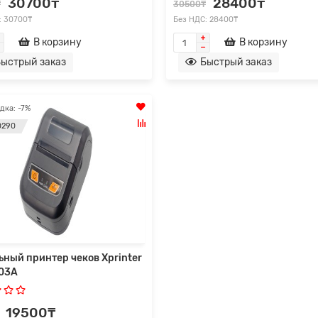
30700₸
28400₸
₸
30500₸
: 30700₸
Без НДС: 28400₸
В корзину
В корзину
ыстрый заказ
Быстрый заказ
дка: -7%
0290
ое решение
Для ценителей эстетики
ьный принтер чеков Xprinter
03A
19500₸