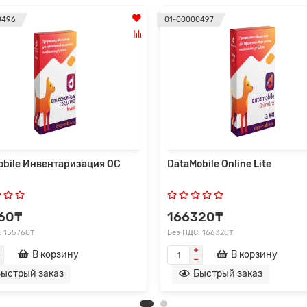
0496
01-00000497
obile Инвентаризация ОС
DataMobile Online Lite
60₸
166320₸
: 155760₸
Без НДС: 166320₸
В корзину
В корзину
ыстрый заказ
Быстрый заказ