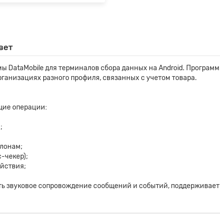
вет
мы DataMobile для терминалов сбора данных на Android. Програ
рганизациях разного профиля, связанных с учетом товара.
щие операции:
;
лонам;
-чекер);
ействия;
ять звуковое сопровождение сообщений и событий, поддерживает