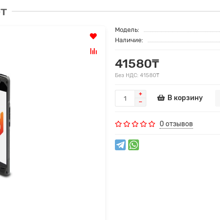
рт
Модель:
Наличие:
41580₸
Без НДС: 41580₸
В корзину
0 отзывов