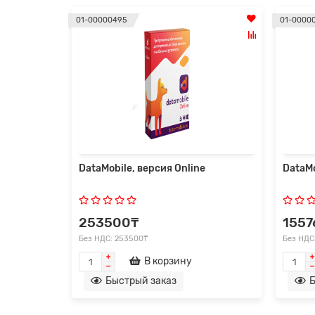
01-00000495
01-0000
DataMobile, версия Online
DataM
253500₸
1557
Без НДС: 253500₸
Без НДС
В корзину
Быстрый заказ
Б