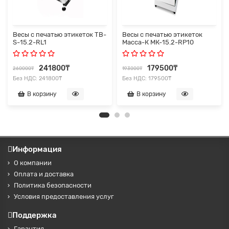
Весы с печатью этикеток TB-
Весы с печатью этикеток
S-15.2-RL1
Масса-К МК-15.2-RP10
241800₸
179500₸
260000₸
193000₸
Без НДС: 241800₸
Без НДС: 179500₸
В корзину
В корзину
Информация
О компании
Оплата и доставка
Политика безопасности
Условия предоставления услуг
Поддержка
Гарантия