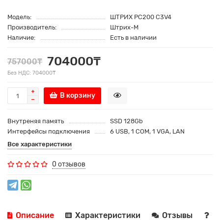
Модель:
ШТРИХ PC200 C3V4
Производитель:
Штрих-М
Наличие:
Есть в наличии
704000₸
757000₸
Без НДС: 704000₸
В корзину
Внутреняя память
SSD 128Gb
Интерфейсы подключения
6 USB, 1 COM, 1 VGA, LAN
Все характеристики
0 отзывов
Описание
Характеристики
Отзывы
В